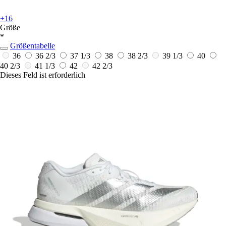
+16
Größe
*
Größentabelle
36
36 2/3
37 1/3
38
38 2/3
39 1/3
40
40 2/3
41 1/3
42
42 2/3
Dieses Feld ist erforderlich