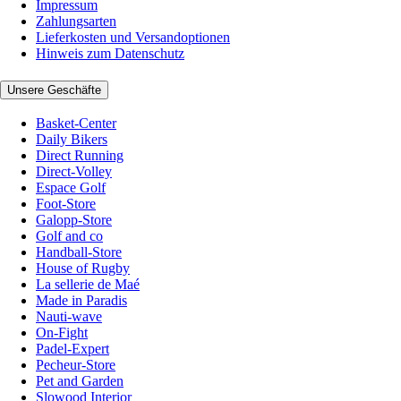
Impressum
Zahlungsarten
Lieferkosten und Versandoptionen
Hinweis zum Datenschutz
Unsere Geschäfte
Basket-Center
Daily Bikers
Direct Running
Direct-Volley
Espace Golf
Foot-Store
Galopp-Store
Golf and co
Handball-Store
House of Rugby
La sellerie de Maé
Made in Paradis
Nauti-wave
On-Fight
Padel-Expert
Pecheur-Store
Pet and Garden
Slowood Interior