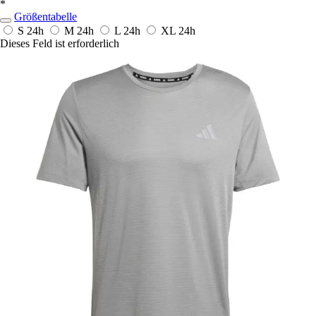
*
Größentabelle
S
24h
M
24h
L
24h
XL
24h
Dieses Feld ist erforderlich