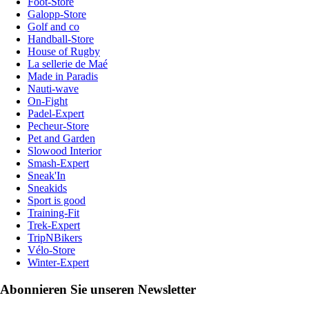
Foot-Store
Galopp-Store
Golf and co
Handball-Store
House of Rugby
La sellerie de Maé
Made in Paradis
Nauti-wave
On-Fight
Padel-Expert
Pecheur-Store
Pet and Garden
Slowood Interior
Smash-Expert
Sneak'In
Sneakids
Sport is good
Training-Fit
Trek-Expert
TripNBikers
Vélo-Store
Winter-Expert
Abonnieren Sie unseren Newsletter