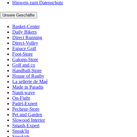
Hinweis zum Datenschutz
Unsere Geschäfte
Basket-Center
Daily Bikers
Direct Running
Direct-Volley
Espace Golf
Foot-Store
Galopp-Store
Golf and co
Handball-Store
House of Rugby
La sellerie de Maé
Made in Paradis
Nauti-wave
On-Fight
Padel-Expert
Pecheur-Store
Pet and Garden
Slowood Interior
Smash-Expert
Sneak'In
Sneakids