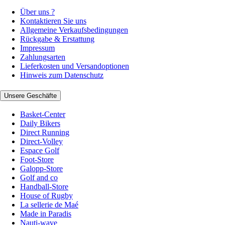
Über uns ?
Kontaktieren Sie uns
Allgemeine Verkaufsbedingungen
Rückgabe & Erstattung
Impressum
Zahlungsarten
Lieferkosten und Versandoptionen
Hinweis zum Datenschutz
Unsere Geschäfte
Basket-Center
Daily Bikers
Direct Running
Direct-Volley
Espace Golf
Foot-Store
Galopp-Store
Golf and co
Handball-Store
House of Rugby
La sellerie de Maé
Made in Paradis
Nauti-wave