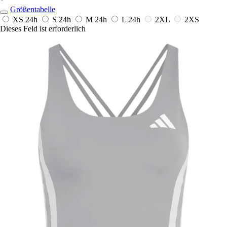
*
Größentabelle
XS
24h
S
24h
M
24h
L
24h
2XL
2XS
Dieses Feld ist erforderlich