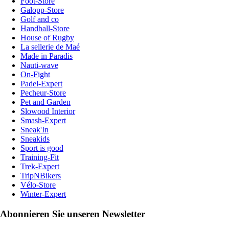
Foot-Store
Galopp-Store
Golf and co
Handball-Store
House of Rugby
La sellerie de Maé
Made in Paradis
Nauti-wave
On-Fight
Padel-Expert
Pecheur-Store
Pet and Garden
Slowood Interior
Smash-Expert
Sneak'In
Sneakids
Sport is good
Training-Fit
Trek-Expert
TripNBikers
Vélo-Store
Winter-Expert
Abonnieren Sie unseren Newsletter