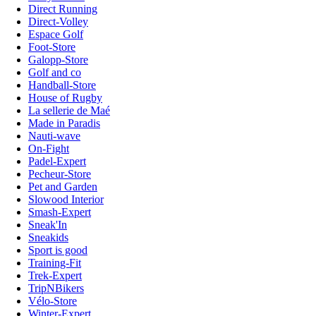
Direct Running
Direct-Volley
Espace Golf
Foot-Store
Galopp-Store
Golf and co
Handball-Store
House of Rugby
La sellerie de Maé
Made in Paradis
Nauti-wave
On-Fight
Padel-Expert
Pecheur-Store
Pet and Garden
Slowood Interior
Smash-Expert
Sneak'In
Sneakids
Sport is good
Training-Fit
Trek-Expert
TripNBikers
Vélo-Store
Winter-Expert