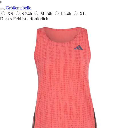
*
Größentabelle
XS
S
24h
M
24h
L
24h
XL
Dieses Feld ist erforderlich