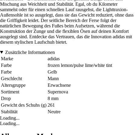
Mischung aus Weichheit und Stabilität. Egal, ob du Kilometer
sammelst oder für einen schnellen Lauf rausgehst, die Lighttraxion-
Außensohle ist so ausgelegt, dass sie das Gewicht reduziert, ohne dass
die Griffigkeit leidet. Der seitliche Bereich der Ferse folgt der
natürlichen Bewegung des Fußes beim Aufsetzen, während die
Konstruktion der Zunge und die flexiblen Ösen auf deinen Komfort
ausgelegt sind. Entdecke das Vertrauen, das die Innovation adidas mit
diesem stylischen Laufschuh bietet.
Zusätzliche Informationen
Marke
adidas
Farbe
frozen lemon/pulse lime/white tint
Farbe
Gelb
Geschlecht
Mann
Altersgruppe
Erwachsene
Sortiment
Supernova
Drop
8 mm
Gewicht des Schuhs (g)
261
Stabilität
Neutre
Loading...
Loading...