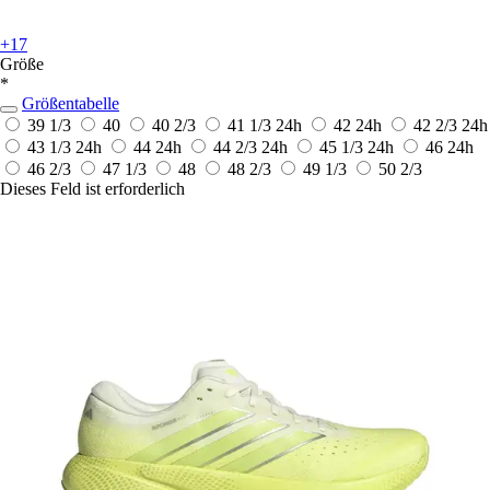
+17
Größe
*
Größentabelle
39 1/3
40
40 2/3
41 1/3
24h
42
24h
42 2/3
24h
43 1/3
24h
44
24h
44 2/3
24h
45 1/3
24h
46
24h
46 2/3
47 1/3
48
48 2/3
49 1/3
50 2/3
Dieses Feld ist erforderlich