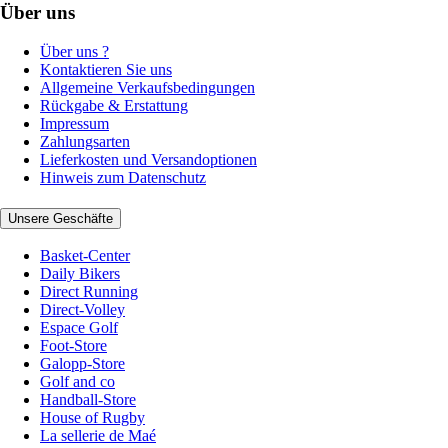
Über uns
Über uns ?
Kontaktieren Sie uns
Allgemeine Verkaufsbedingungen
Rückgabe & Erstattung
Impressum
Zahlungsarten
Lieferkosten und Versandoptionen
Hinweis zum Datenschutz
Unsere Geschäfte
Basket-Center
Daily Bikers
Direct Running
Direct-Volley
Espace Golf
Foot-Store
Galopp-Store
Golf and co
Handball-Store
House of Rugby
La sellerie de Maé