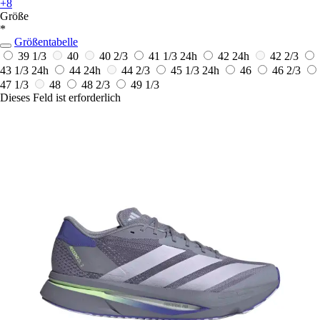
+8
Größe
*
Größentabelle
39 1/3
40
40 2/3
41 1/3
24h
42
24h
42 2/3
43 1/3
24h
44
24h
44 2/3
45 1/3
24h
46
46 2/3
47 1/3
48
48 2/3
49 1/3
Dieses Feld ist erforderlich