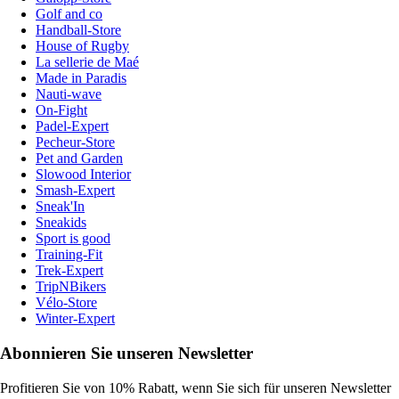
Golf and co
Handball-Store
House of Rugby
La sellerie de Maé
Made in Paradis
Nauti-wave
On-Fight
Padel-Expert
Pecheur-Store
Pet and Garden
Slowood Interior
Smash-Expert
Sneak'In
Sneakids
Sport is good
Training-Fit
Trek-Expert
TripNBikers
Vélo-Store
Winter-Expert
Abonnieren Sie unseren Newsletter
Profitieren Sie von 10% Rabatt, wenn Sie sich für unseren Newsletter