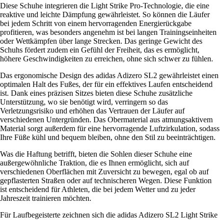
Diese Schuhe integrieren die Light Strike Pro-Technologie, die eine
reaktive und leichte Dämpfung gewährleistet. So können die Läufer
bei jedem Schritt von einem hervorragenden Energierückgabe
profitieren, was besonders angenehm ist bei langen Trainingseinheiten
oder Wettkämpfen über lange Strecken. Das geringe Gewicht des
Schuhs fördert zudem ein Gefühl der Freiheit, das es ermöglicht,
höhere Geschwindigkeiten zu erreichen, ohne sich schwer zu fühlen.
Das ergonomische Design des adidas Adizero SL2 gewährleistet einen
optimalen Halt des Fußes, der für ein effektives Laufen entscheidend
ist. Dank eines präzisen Sitzes bieten diese Schuhe zusätzliche
Unterstützung, wo sie benötigt wird, verringern so das
Verletzungsrisiko und erhöhen das Vertrauen der Läufer auf
verschiedenen Untergründen. Das Obermaterial aus atmungsaktivem
Material sorgt außerdem für eine hervorragende Luftzirkulation, sodass
Ihre Füße kühl und bequem bleiben, ohne den Stil zu beeinträchtigen.
Was die Haftung betrifft, bieten die Sohlen dieser Schuhe eine
außergewöhnliche Traktion, die es Ihnen ermöglicht, sich auf
verschiedenen Oberflächen mit Zuversicht zu bewegen, egal ob auf
gepflasterten Straßen oder auf technischeren Wegen. Diese Funktion
ist entscheidend für Athleten, die bei jedem Wetter und zu jeder
Jahreszeit trainieren möchten.
Für Laufbegeisterte zeichnen sich die adidas Adizero SL2 Light Strike