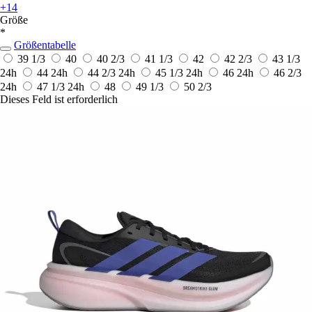
+14
Größe
*
Größentabelle
39 1/3
40
40 2/3
41 1/3
42
42 2/3
43 1/3
24h
44
24h
44 2/3
24h
45 1/3
24h
46
24h
46 2/3
24h
47 1/3
24h
48
49 1/3
50 2/3
Dieses Feld ist erforderlich