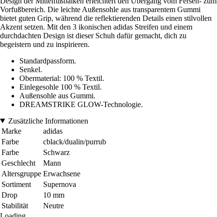
Design der Mittelfußbalken erleichtert den Übergang vom Fersen- zum
Vorfußbereich. Die leichte Außensohle aus transparentem Gummi
bietet guten Grip, während die reflektierenden Details einen stilvollen
Akzent setzen. Mit den 3 ikonischen adidas Streifen und einem
durchdachten Design ist dieser Schuh dafür gemacht, dich zu
begeistern und zu inspirieren.
Standardpassform.
Senkel.
Obermaterial: 100 % Textil.
Einlegesohle 100 % Textil.
Außensohle aus Gummi.
DREAMSTRIKE GLOW-Technologie.
Zusätzliche Informationen
Marke
adidas
Farbe
cblack/dualin/purrub
Farbe
Schwarz
Geschlecht
Mann
Altersgruppe
Erwachsene
Sortiment
Supernova
Drop
10 mm
Stabilität
Neutre
Loading...