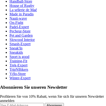
Handball-Store
House of Rugby
La sellerie de Maé
Made in Paradis
Nauti-wave
On-Fight
Padel-Expert
Pecheur-Store
Pet and Garden
Slowood Interior
Smash-Expert
Sneak'In
Sneakids
Sport is good
Training-Fit
Trek-Expert
TripNBikers
Vélo-Store
Winter-Expert
Abonnieren Sie unseren Newsletter
Profitieren Sie von 10% Rabatt, wenn Sie sich für unseren Newsletter
anmelden
Abonnieren