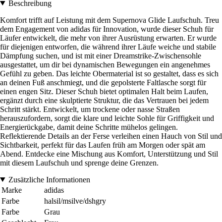
Beschreibung
Komfort trifft auf Leistung mit dem Supernova Glide Laufschuh. Treu
dem Engagement von adidas für Innovation, wurde dieser Schuh für
Läufer entwickelt, die mehr von ihrer Ausrüstung erwarten. Er wurde
für diejenigen entworfen, die während ihrer Läufe weiche und stabile
Dämpfung suchen, und ist mit einer Dreamstrike-Zwischensohle
ausgestattet, um dir bei dynamischen Bewegungen ein angenehmes
Gefühl zu geben. Das leichte Obermaterial ist so gestaltet, dass es sich
an deinen Fuß anschmiegt, und die gepolsterte Faltlasche sorgt für
einen engen Sitz. Dieser Schuh bietet optimalen Halt beim Laufen,
ergänzt durch eine skulptierte Struktur, die das Vertrauen bei jedem
Schritt stärkt. Entwickelt, um trockene oder nasse Straßen
herauszufordern, sorgt die klare und leichte Sohle für Griffigkeit und
Energierückgabe, damit deine Schritte mühelos gelingen.
Reflektierende Details an der Ferse verleihen einen Hauch von Stil und
Sichtbarkeit, perfekt für das Laufen früh am Morgen oder spät am
Abend. Entdecke eine Mischung aus Komfort, Unterstützung und Stil
mit diesem Laufschuh und sprenge deine Grenzen.
Zusätzliche Informationen
Marke
adidas
Farbe
halsil/msilve/dshgry
Farbe
Grau