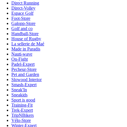
Direct Running
Direct-Volley
Espace Golf
Foot-Store
Galopp-Store
Golf and co
Handball-Store
House of Rugby
La sellerie de Maé
Made in Paradis
Nauti-wave
On-Fight
Padel-Expert
Pecheur-Store
Pet and Garden
Slowood Interior
Smash-Expert
Sneak'In
Sneakids
Sport is good
Training-Fit
Trek-Expert
TripNBikers
Vélo-Store
Winter-Expert