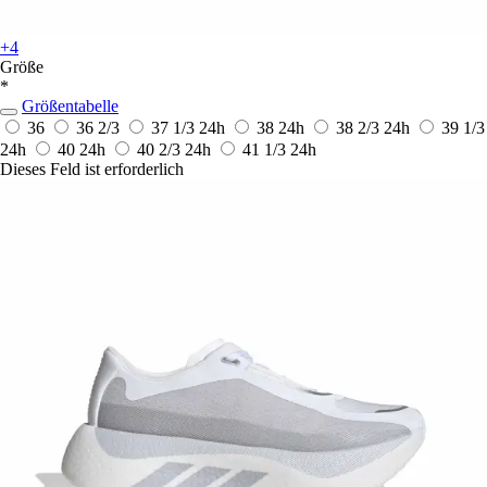
+4
Größe
*
Größentabelle
36
36 2/3
37 1/3
24h
38
24h
38 2/3
24h
39 1/3
24h
40
24h
40 2/3
24h
41 1/3
24h
Dieses Feld ist erforderlich