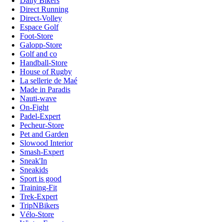
Daily Bikers
Direct Running
Direct-Volley
Espace Golf
Foot-Store
Galopp-Store
Golf and co
Handball-Store
House of Rugby
La sellerie de Maé
Made in Paradis
Nauti-wave
On-Fight
Padel-Expert
Pecheur-Store
Pet and Garden
Slowood Interior
Smash-Expert
Sneak'In
Sneakids
Sport is good
Training-Fit
Trek-Expert
TripNBikers
Vélo-Store