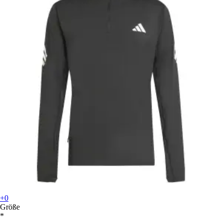
+0
Größe
*