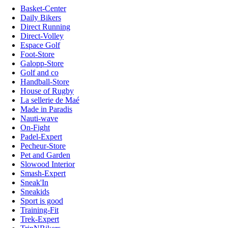
Basket-Center
Daily Bikers
Direct Running
Direct-Volley
Espace Golf
Foot-Store
Galopp-Store
Golf and co
Handball-Store
House of Rugby
La sellerie de Maé
Made in Paradis
Nauti-wave
On-Fight
Padel-Expert
Pecheur-Store
Pet and Garden
Slowood Interior
Smash-Expert
Sneak'In
Sneakids
Sport is good
Training-Fit
Trek-Expert