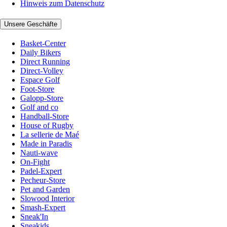
Hinweis zum Datenschutz
Unsere Geschäfte
Basket-Center
Daily Bikers
Direct Running
Direct-Volley
Espace Golf
Foot-Store
Galopp-Store
Golf and co
Handball-Store
House of Rugby
La sellerie de Maé
Made in Paradis
Nauti-wave
On-Fight
Padel-Expert
Pecheur-Store
Pet and Garden
Slowood Interior
Smash-Expert
Sneak'In
Sneakids