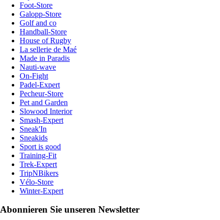
Foot-Store
Galopp-Store
Golf and co
Handball-Store
House of Rugby
La sellerie de Maé
Made in Paradis
Nauti-wave
On-Fight
Padel-Expert
Pecheur-Store
Pet and Garden
Slowood Interior
Smash-Expert
Sneak'In
Sneakids
Sport is good
Training-Fit
Trek-Expert
TripNBikers
Vélo-Store
Winter-Expert
Abonnieren Sie unseren Newsletter