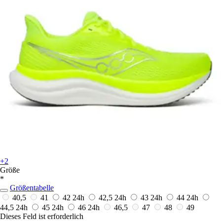
+2
Größe
*
Größentabelle
40,5
41
42
24h
42,5
24h
43
24h
44
24h
44,5
24h
45
24h
46
24h
46,5
47
48
49
Dieses Feld ist erforderlich