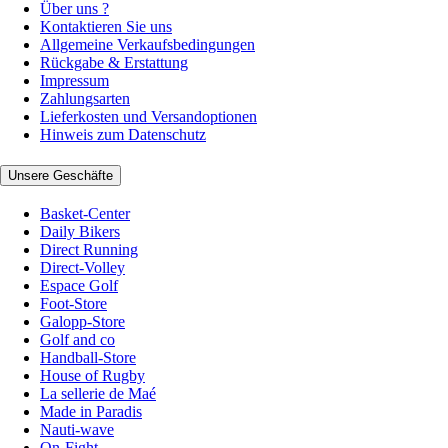
Über uns ?
Kontaktieren Sie uns
Allgemeine Verkaufsbedingungen
Rückgabe & Erstattung
Impressum
Zahlungsarten
Lieferkosten und Versandoptionen
Hinweis zum Datenschutz
Unsere Geschäfte
Basket-Center
Daily Bikers
Direct Running
Direct-Volley
Espace Golf
Foot-Store
Galopp-Store
Golf and co
Handball-Store
House of Rugby
La sellerie de Maé
Made in Paradis
Nauti-wave
On-Fight