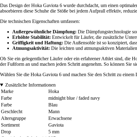
Das Design der Hoka Gaviota 6 wurde durchdacht, um einen optimalen H
absorbieren diese Schuhe die Stöße bei jedem Aufprall effektiv, redu
Die technischen Eigenschaften umfassen:
Außergewöhnliche Dämpfung:
Die Dämpfungstechnologie sorgt
Erhöhte Stabilität:
Entwickelt für Läufer, die zusätzliche Unte
Griffigkeit und Haftung:
Die Außensohle ist so konzipiert, das
Atmungsaktivität:
Die leichten und atmungsaktiven Materialien 
Ob Sie ein gelegentlicher Läufer oder ein erfahrener Athlet sind, die
der Fußform an und machen jeden Schritt angenehm. So können Sie sich v
Wählen Sie die Hoka Gaviota 6 und machen Sie den Schritt zu einem La
Zusätzliche Informationen
Marke
Hoka
Farbe
midnight blue / faded navy
Farbe
Blau
Geschlecht
Mann
Altersgruppe
Erwachsene
Sortiment
Gaviota
Drop
5 mm