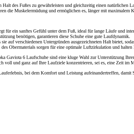
alt des Fußes zu gewährleisten und gleichzeitig einen natürlichen Lau
zieren die Muskelermüdung und ermöglichen es, länger mit maximalem K
 für ein sanftes Gefühl unter dem Fuß, ideal für lange Läufe und inten
rstützung benötigen, garantieren diese Schuhe eine gute Laufdynamik.
s sie auf verschiedenen Untergründen ausgezeichneten Halt bietet, soda
des Obermaterials sorgen für eine optimale Luftzirkulation und halten
 Hoka Gaviota 6 Laufschuhe sind eine kluge Wahl zur Unterstützung Ihre
oll und ganz auf Ihre Laufziele konzentrieren, sei es, eine Zeit im Ma
uferlebnis, bei dem Komfort und Leistung aufeinandertreffen, damit Si