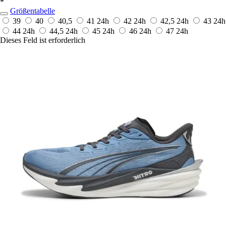
*
Größentabelle
39
40
40,5
41
24h
42
24h
42,5
24h
43
24h
44
24h
44,5
24h
45
24h
46
24h
47
24h
Dieses Feld ist erforderlich