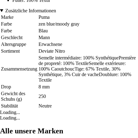
Futter: 100% Textil
Zusätzliche Informationen
Marke
Puma
Farbe
zen blue/moody gray
Farbe
Blau
Geschlecht
Mann
Altersgruppe
Erwachsene
Sortiment
Deviate Nitro
Semelle intermédiaire: 100% SynthétiquePremière
de propreté: 100% TextileSemelle extérieure:
Zusammensetzung
100% CaoutchoucTige: 67% Textile, 30%
Synthétique, 3% Cuir de vacheDoublure: 100%
Textile
Drop
8 mm
Gewicht des
250
Schuhs (g)
Stabilität
Neutre
Loading...
Loading...
Alle unsere Marken