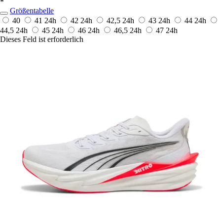
*
Größentabelle
40
41
24h
42
24h
42,5
24h
43
24h
44
24h
44,5
24h
45
24h
46
24h
46,5
24h
47
24h
Dieses Feld ist erforderlich