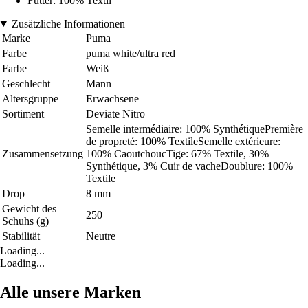
Futter: 100% Textil
Zusätzliche Informationen
Marke
Puma
Farbe
puma white/ultra red
Farbe
Weiß
Geschlecht
Mann
Altersgruppe
Erwachsene
Sortiment
Deviate Nitro
Semelle intermédiaire: 100% SynthétiquePremière
de propreté: 100% TextileSemelle extérieure:
Zusammensetzung
100% CaoutchoucTige: 67% Textile, 30%
Synthétique, 3% Cuir de vacheDoublure: 100%
Textile
Drop
8 mm
Gewicht des
250
Schuhs (g)
Stabilität
Neutre
Loading...
Loading...
Alle unsere Marken