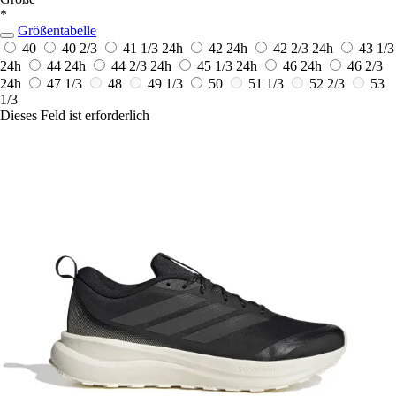
*
Größentabelle
40
40 2/3
41 1/3
24h
42
24h
42 2/3
24h
43 1/3
24h
44
24h
44 2/3
24h
45 1/3
24h
46
24h
46 2/3
24h
47 1/3
48
49 1/3
50
51 1/3
52 2/3
53
1/3
Dieses Feld ist erforderlich