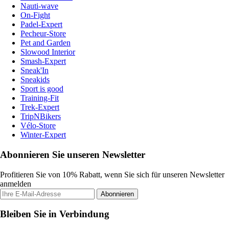
Nauti-wave
On-Fight
Padel-Expert
Pecheur-Store
Pet and Garden
Slowood Interior
Smash-Expert
Sneak'In
Sneakids
Sport is good
Training-Fit
Trek-Expert
TripNBikers
Vélo-Store
Winter-Expert
Abonnieren Sie unseren Newsletter
Profitieren Sie von 10% Rabatt, wenn Sie sich für unseren Newsletter
anmelden
Abonnieren
Bleiben Sie in Verbindung