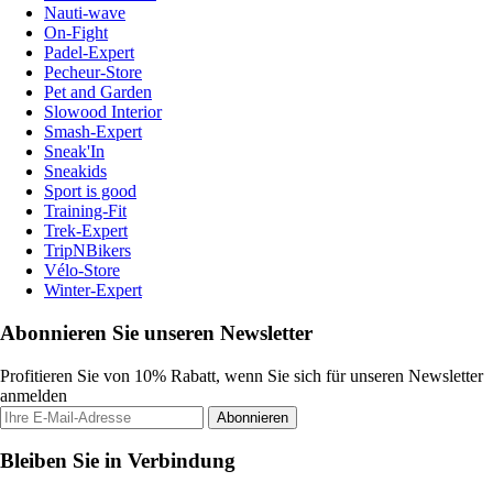
Nauti-wave
On-Fight
Padel-Expert
Pecheur-Store
Pet and Garden
Slowood Interior
Smash-Expert
Sneak'In
Sneakids
Sport is good
Training-Fit
Trek-Expert
TripNBikers
Vélo-Store
Winter-Expert
Abonnieren Sie unseren Newsletter
Profitieren Sie von 10% Rabatt, wenn Sie sich für unseren Newsletter
anmelden
Abonnieren
Bleiben Sie in Verbindung