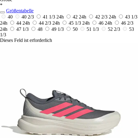
*
Größentabelle
40
40 2/3
41 1/3
24h
42
24h
42 2/3
24h
43 1/3
24h
44
24h
44 2/3
24h
45 1/3
24h
46
24h
46 2/3
24h
47 1/3
48
49 1/3
50
51 1/3
52 2/3
53
1/3
Dieses Feld ist erforderlich