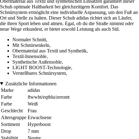
Obermaterial aus Textil und synthetischen Einsätzen garantiert dieser
Schuh optimale Haltbarkeit bei gleichzeitigem Komfort. Das
Schnürsystem ermöglicht eine individuelle Anpassung, um den Fuß an
Ort und Stelle zu halten. Dieser Schuh adidas richtet sich an Läufer,
die ihren Sport leben und atmen. Egal, ob du die Straße nimmst oder
neue Wege erkundest, er bietet sowohl Leistung als auch Stil.
Normaler Schnitt,
Mit Schnürsenkeln,
Obermaterial aus Textil und Synthetik,
Textil-Innensohle,
Synthetische Außensohle,
LIGHT BOOST-Technologie,
Verstellbares Schnürsystem,
Zusätzliche Informationen
Marke
adidas
Farbe
ftwwht/eqtblu/zeromt
Farbe
Weiß
Geschlecht
Frau
Altersgruppe
Erwachsene
Sortiment
Hyperboost
Drop
7 mm
Stabilität
Neutre