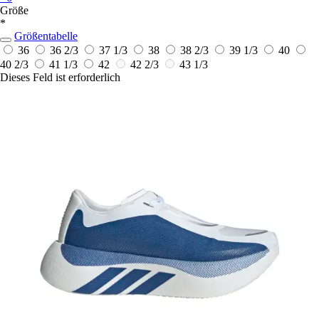
Größe
*
Größentabelle
36
36 2/3
37 1/3
38
38 2/3
39 1/3
40
40 2/3
41 1/3
42
42 2/3
43 1/3
Dieses Feld ist erforderlich