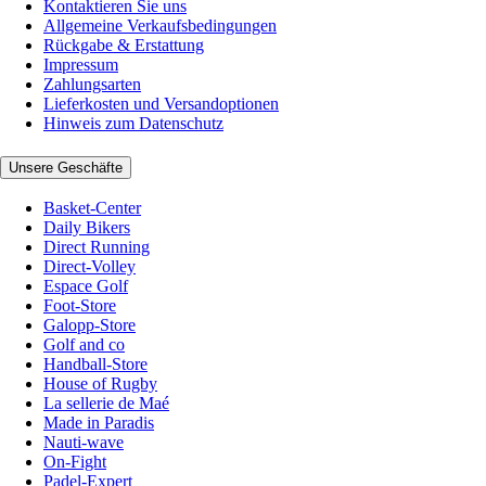
Kontaktieren Sie uns
Allgemeine Verkaufsbedingungen
Rückgabe & Erstattung
Impressum
Zahlungsarten
Lieferkosten und Versandoptionen
Hinweis zum Datenschutz
Unsere Geschäfte
Basket-Center
Daily Bikers
Direct Running
Direct-Volley
Espace Golf
Foot-Store
Galopp-Store
Golf and co
Handball-Store
House of Rugby
La sellerie de Maé
Made in Paradis
Nauti-wave
On-Fight
Padel-Expert