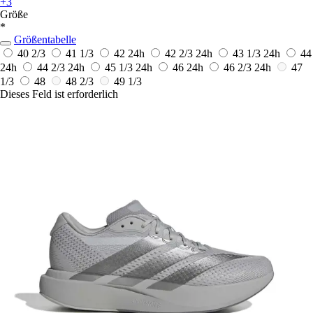
+3
Größe
*
Größentabelle
40 2/3
41 1/3
42
24h
42 2/3
24h
43 1/3
24h
44
24h
44 2/3
24h
45 1/3
24h
46
24h
46 2/3
24h
47
1/3
48
48 2/3
49 1/3
Dieses Feld ist erforderlich