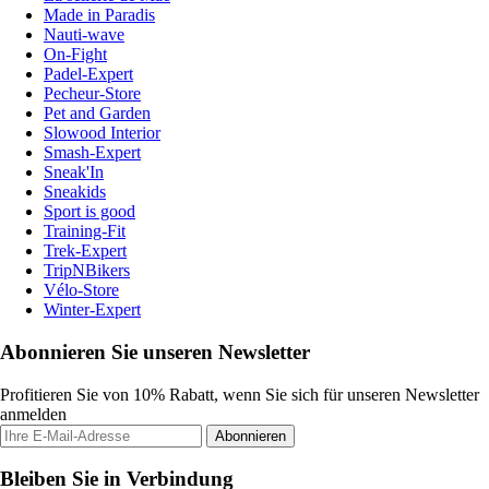
Made in Paradis
Nauti-wave
On-Fight
Padel-Expert
Pecheur-Store
Pet and Garden
Slowood Interior
Smash-Expert
Sneak'In
Sneakids
Sport is good
Training-Fit
Trek-Expert
TripNBikers
Vélo-Store
Winter-Expert
Abonnieren Sie unseren Newsletter
Profitieren Sie von 10% Rabatt, wenn Sie sich für unseren Newsletter
anmelden
Abonnieren
Bleiben Sie in Verbindung