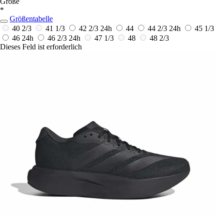
Größe
*
Größentabelle
40 2/3
41 1/3
42 2/3
24h
44
44 2/3
24h
45 1/3
46
24h
46 2/3
24h
47 1/3
48
48 2/3
Dieses Feld ist erforderlich