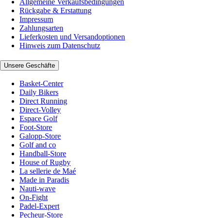
Allgemeine Verkaufsbedingungen
Rückgabe & Erstattung
Impressum
Zahlungsarten
Lieferkosten und Versandoptionen
Hinweis zum Datenschutz
Unsere Geschäfte
Basket-Center
Daily Bikers
Direct Running
Direct-Volley
Espace Golf
Foot-Store
Galopp-Store
Golf and co
Handball-Store
House of Rugby
La sellerie de Maé
Made in Paradis
Nauti-wave
On-Fight
Padel-Expert
Pecheur-Store