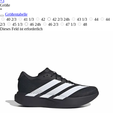
+3
Größe
*
Größentabelle
40 2/3
41 1/3
42
42 2/3
24h
43 1/3
44
44
2/3
45 1/3
46
24h
46 2/3
47 1/3
48
Dieses Feld ist erforderlich