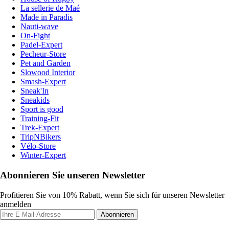
La sellerie de Maé
Made in Paradis
Nauti-wave
On-Fight
Padel-Expert
Pecheur-Store
Pet and Garden
Slowood Interior
Smash-Expert
Sneak'In
Sneakids
Sport is good
Training-Fit
Trek-Expert
TripNBikers
Vélo-Store
Winter-Expert
Abonnieren Sie unseren Newsletter
Profitieren Sie von 10% Rabatt, wenn Sie sich für unseren Newsletter
anmelden
Abonnieren