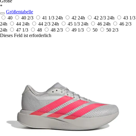
Größe
*
Größentabelle
40
40 2/3
41 1/3
24h
42
24h
42 2/3
24h
43 1/3
24h
44
24h
44 2/3
24h
45 1/3
24h
46
24h
46 2/3
24h
47 1/3
48
48 2/3
49 1/3
50
50 2/3
Dieses Feld ist erforderlich